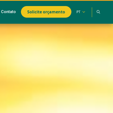
Search
Solicite orçamento
Contato
PT
for: