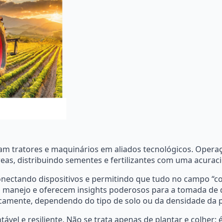
ram tratores e maquinários em aliados tecnológicos. Opera
reas, distribuindo sementes e fertilizantes com uma acurac
onectando dispositivos e permitindo que tudo no campo “co
manejo e oferecem insights poderosos para a tomada de de
camente, dependendo do tipo de solo ou da densidade da p
ntável e resiliente. Não se trata apenas de plantar e colhe